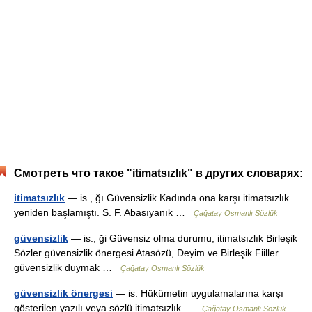
Смотреть что такое "itimatsızlık" в других словарях:
itimatsızlık
— is., ğı Güvensizlik Kadında ona karşı itimatsızlık
yeniden başlamıştı. S. F. Abasıyanık …
Çağatay Osmanlı Sözlük
güvensizlik
— is., ği Güvensiz olma durumu, itimatsızlık Birleşik
Sözler güvensizlik önergesi Atasözü, Deyim ve Birleşik Fiiller
güvensizlik duymak …
Çağatay Osmanlı Sözlük
güvensizlik önergesi
— is. Hükûmetin uygulamalarına karşı
gösterilen yazılı veya sözlü itimatsızlık …
Çağatay Osmanlı Sözlük