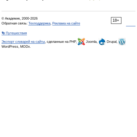
© Академик, 2000-2026
18+
Обратная связь:
Техподдержка
,
Реклама на сайте
👣 Путешествия
Экспорт словарей на сайты
, сделанные на PHP,
Joomla,
Drupal,
WordPress, MODx.