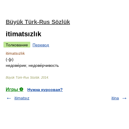
Büyük Türk-Rus Sözlük
itimatsızlık
Толкование
Перевод
itimatsızlık
(-ğı)
недове́рие; недове́рчивость
Büyük Türk-Rus Sözlük
.
2014
.
Игры ⚽
Нужна курсовая?
itimatsız
itina